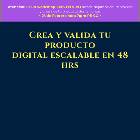
Atención:
Es un workshop 100% EN VIVO
do
nde dejamos de improvisar
y c
reamos tu producto digital juntas
< 26 de Febrero hora 7:pm PE-CO >
Crea y valida tu
producto
digital escalable en 48
hrs